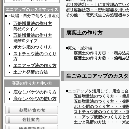
ポリ袋法①・・土に直接埋めてい
エコアップのカスタマライズ
ポリ容器法②・・密封容器を用い
その他・・電気式生ごみ処理機や
■上級編・自分で創ろう用途別
五倍増量法の作り方
簡易式タイプ
腐葉土の作り方
五倍増量法の作り方
発酵式タイプ
ボカシ肥のつくり方
■庭先・屋外編
腐葉土の作り方①・・積み込
ストチュウ液のつくり
腐葉土の作り方②・・箱積み
方
エコアップ液の作り方
土ごと発酵の方法
生ごみエコアップのカスタ
容器の作り方と使い方
■エコアップを活用して、用途に合
底なしバケツの作り方
五倍増量法のつくり方・・簡
底なしバケツの使い方
五倍増量法のつくり方・・発
ボカシ肥のつくり方・・・発
ストチュウ液のつくり方・・
エコアップ液肥のつくり方と
土ごと発酵の方法・・・・米