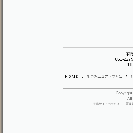
有
061-22
TE
ＨＯＭＥ /
生ごみエコアップとは
/
Copyri
All
※当サイトのテキスト・画像