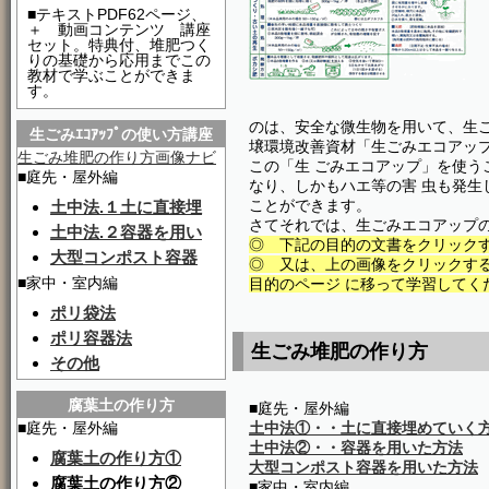
■テキストPDF62ページ、
＋ 動画コンテンツ 講座
セット。特典付、堆肥つく
りの基礎から応用までこの
教材で学ぶことができま
す。
のは、安全な微生物を用いて、生ご
生ごみｴｺｱｯﾌﾟの使い方講座
壌環境改善資材「生ごみエコアッ
生ごみ堆肥の作り方画像ナビ
この「生 ごみエコアップ」を使う
■庭先・屋外編
なり、しかもハエ等の害 虫も発生
ことができます。
土中法.１土に直接埋
さてそれでは、生ごみエコアップ
土中法.２容器を用い
◎ 下記の目的の文書をクリック
大型コンポスト容器
◎ 又は、上の画像をクリックす
■家中・室内編
目的のページ に移って学習してく
ポリ袋法
ポリ容器法
生ごみ堆肥の作り方
その他
腐葉土の作り方
■庭先・屋外編
■庭先・屋外編
土中法①・・土に直接埋めていく
土中法②・・容器を用いた方法
腐葉土の作り方①
大型コンポスト容器を用いた方法
腐葉土の作り方②
■家中・室内編